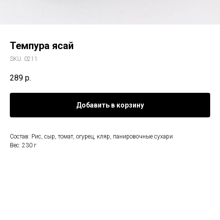
Темпура ясай
SKU:
0211
289
р.
Добавить в корзину
Состав: Рис, сыр, томат, огурец, кляр, панировочные сухари
Вес: 230 г