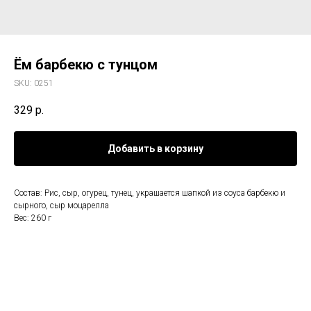
Ём барбекю с тунцом
SKU:
0251
329
р.
Добавить в корзину
Состав: Рис, сыр, огурец, тунец, украшается шапкой из соуса барбекю и
сырного, сыр моцарелла
Вес: 260 г