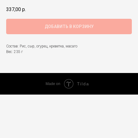
337,00
р.
ДОБАВИТЬ В КОРЗИНУ
Состав: Рис, сыр, огурец, креветка, масаго
Вес: 235 г
Tilda
Made on